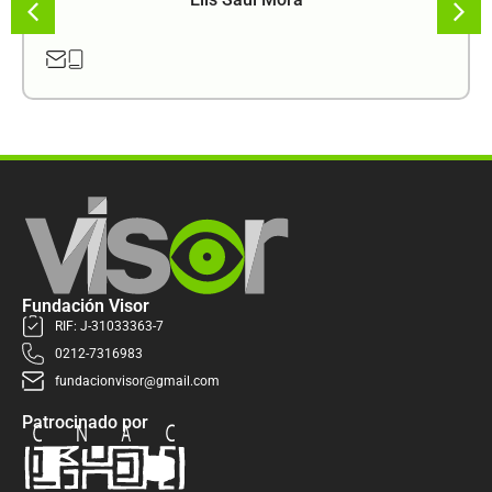
Fundación Visor
RIF: J-31033363-7
0212-7316983
fundacionvisor@gmail.com
Patrocinado por