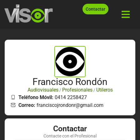
Contactar
Francisco Rondón
Audiovisuales
Profesionales
Utileros
/
/
Teléfono Móvil:
0414 2258427
Correo:
franciscojrondonr@gmail.com
Contactar
Contacte con el Profesional