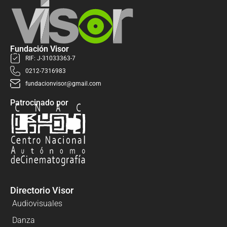
Fundación Visor
RIF: J-31033363-7
0212-7316983
fundacionvisor@gmail.com
Patrocinado por
Directorio Visor
Audiovisuales
Danza