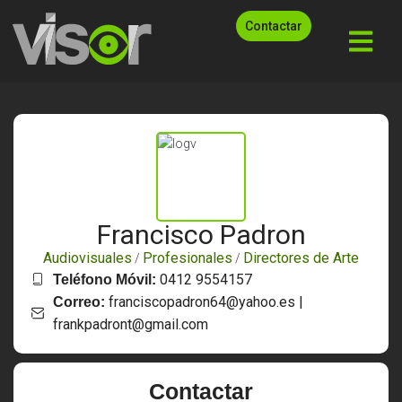
Contactar
Francisco Padron
Audiovisuales
Profesionales
Directores de Arte
/
/
0412 9554157
Teléfono Móvil:
franciscopadron64@yahoo.es |
Correo:
frankpadront@gmail.com
Contactar