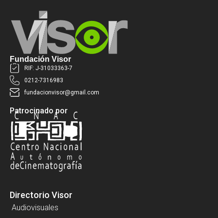
Fundación Visor
RIF: J-31033363-7
0212-7316983
fundacionvisor@gmail.com
Patrocinado por
Directorio Visor
Audiovisuales