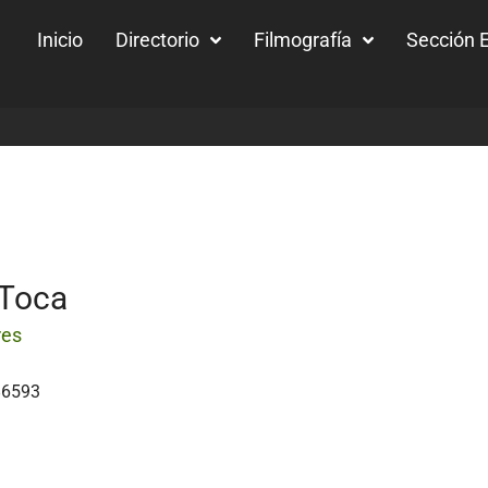
Inicio
Directorio
Filmografía
Sección E
 Toca
res
86593