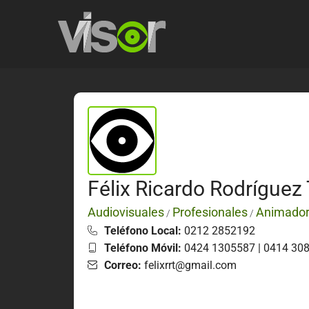
Félix Ricardo Rodríguez
Audiovisuales
Profesionales
Animado
/
/
Teléfono Local:
0212 2852192
Teléfono Móvil:
0424 1305587 | 0414 30
Correo:
felixrrt@gmail.com