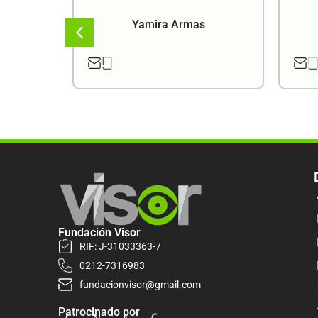
a
Yamira Armas
Fundación Visor
RIF: J-31033363-7
0212-7316983
fundacionvisor@gmail.com
Patrocinado por