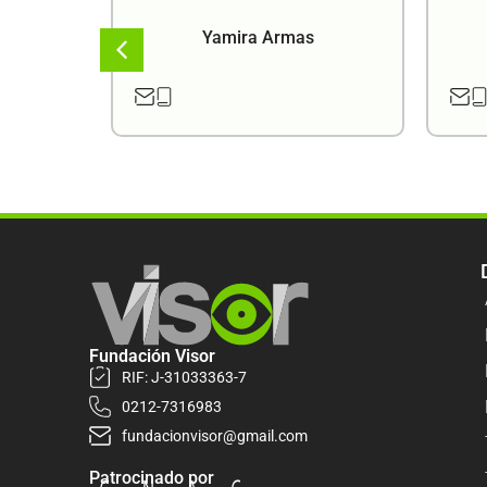
a
Yamira Armas
Fundación Visor
RIF: J-31033363-7
0212-7316983
fundacionvisor@gmail.com
Patrocinado por