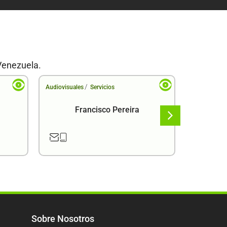
Venezuela.
/
Audiovisuales
Servicios
Audiovisual
Francisco Pereira
F
Sobre Nosotros