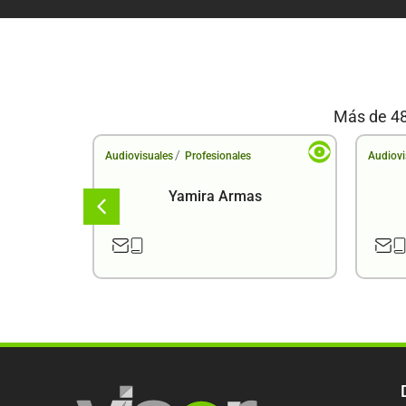
Más de 48
/
Audiovisuales
Profesionales
Audiovi
a
Yamira Armas