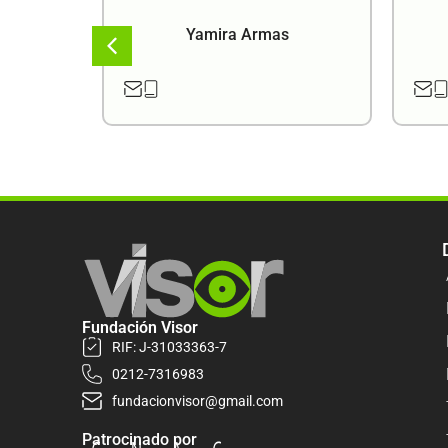
a
Yamira Armas
Fundación Visor
RIF: J-31033363-7
0212-7316983
fundacionvisor@gmail.com
Patrocinado por