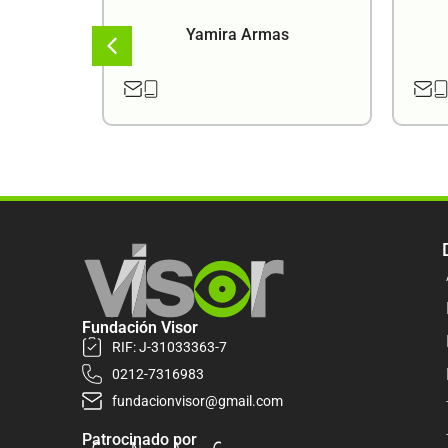
a
Yamira Armas
Fundación Visor
RIF: J-31033363-7
0212-7316983
fundacionvisor@gmail.com
Patrocinado por