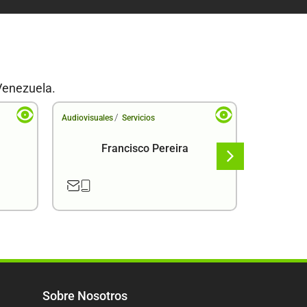
Venezuela.
/
Audiovisuales
Servicios
Audiovisual
Francisco Pereira
F
Sobre Nosotros