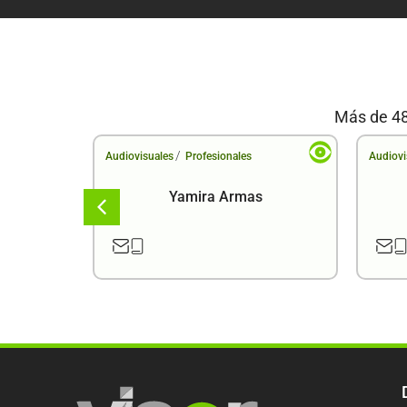
Más de 48
/
Audiovisuales
Profesionales
Audiovi
a
Yamira Armas