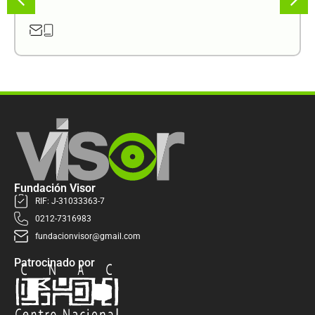
Fundación Visor
RIF: J-31033363-7
0212-7316983
fundacionvisor@gmail.com
Patrocinado por