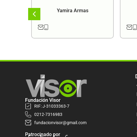
a
Yamira Armas
Fundación Visor
RIF: J-31033363-7
0212-7316983
fundacionvisor@gmail.com
Patrocinado por