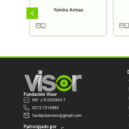
a
Yamira Armas
Fundación Visor
RIF: J-31033363-7
0212-7316983
fundacionvisor@gmail.com
Patrocinado por