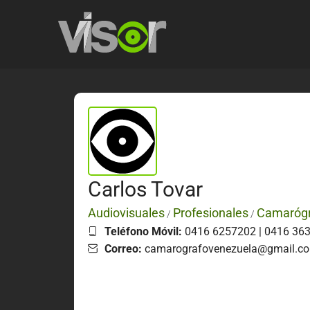
Carlos Tovar
Audiovisuales
Profesionales
Camarógr
/
/
Teléfono Móvil:
0416 6257202 | 0416 36
Correo:
camarografovenezuela@gmail.c