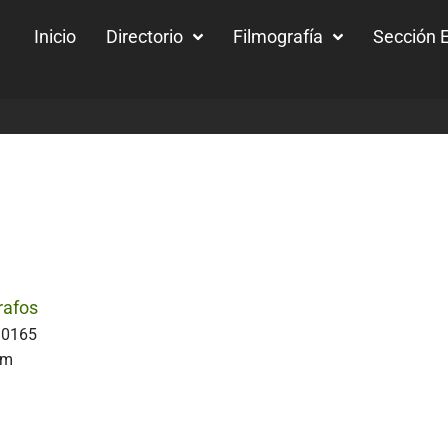
Inicio
Directorio
Filmografía
Sección E
afos
30165
om