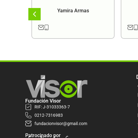
a
Yamira Armas
Fundación Visor
RIF: J-31033363-7
0212-7316983
fundacionvisor@gmail.com
Patrocinado por