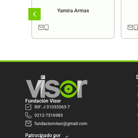
a
Yamira Armas
Fundación Visor
RIF: J-31033363-7
0212-7316983
fundacionvisor@gmail.com
Patrocinado por