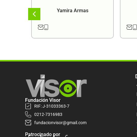
a
Yamira Armas
Fundación Visor
RIF: J-31033363-7
0212-7316983
fundacionvisor@gmail.com
Patrocinado por