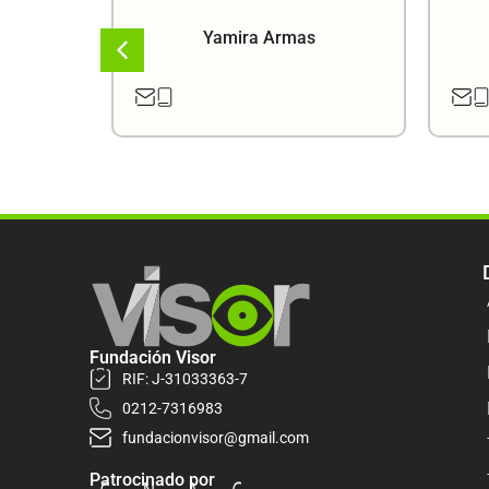
a
Yamira Armas
Fundación Visor
RIF: J-31033363-7
0212-7316983
fundacionvisor@gmail.com
Patrocinado por