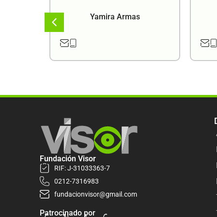
a
Yamira Armas
Fundación Visor
RIF: J-31033363-7
0212-7316983
fundacionvisor@gmail.com
Patrocinado por