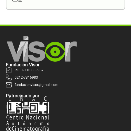
Fundación Visor
RIF: J-31033363-7
0212-7316983
fundacionvisor@gmail.com
Patrocinado por