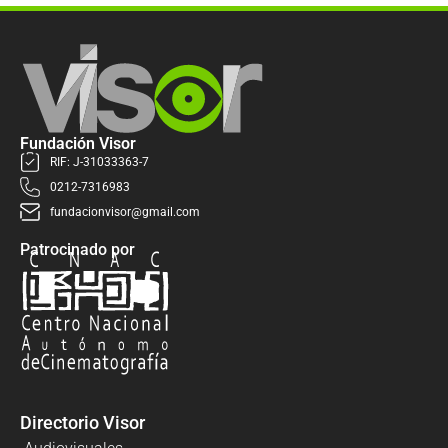
Fundación Visor
RIF: J-31033363-7
0212-7316983
fundacionvisor@gmail.com
Patrocinado por
Directorio Visor