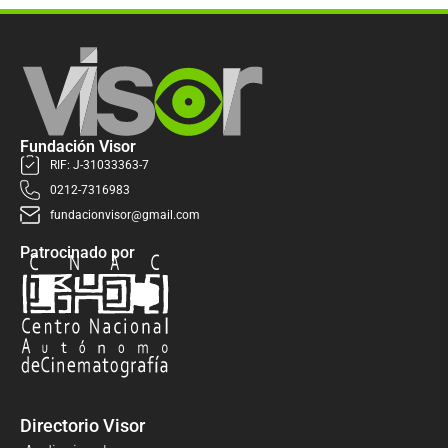
Fundación Visor
RIF: J-31033363-7
0212-7316983
fundacionvisor@gmail.com
Patrocinado por
Directorio Visor