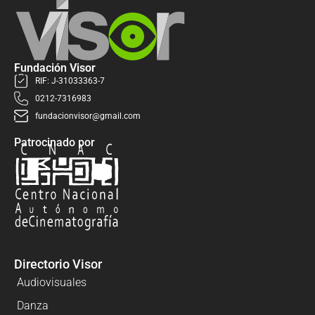
Fundación Visor
RIF: J-31033363-7
0212-7316983
fundacionvisor@gmail.com
Patrocinado por
Directorio Visor
Audiovisuales
Danza