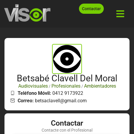
Contactar
Betsabé Clavell Del Moral
Audiovisuales
Profesionales
Ambientadores
/
/
Teléfono Móvil:
0412 9173922
Correo:
betsaclavell@gmail.com
Contactar
Contacte con el Profesional