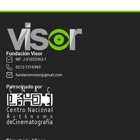
Fundación Visor
RIF: J-31033363-7
0212-7316983
fundacionvisor@gmail.com
Patrocinado por