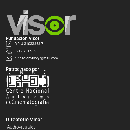
Fundación Visor
RIF: J-31033363-7
0212-7316983
fundacionvisor@gmail.com
Patrocinado por
Directorio Visor
Audiovisuales