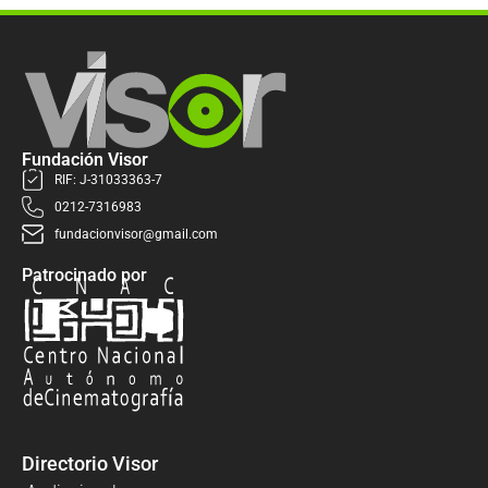
Fundación Visor
RIF: J-31033363-7
0212-7316983
fundacionvisor@gmail.com
Patrocinado por
Directorio Visor