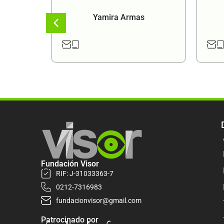
a
Yamira Armas
Fundación Visor
RIF: J-31033363-7
0212-7316983
fundacionvisor@gmail.com
Patrocinado por