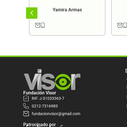
a
Yamira Armas
Fundación Visor
RIF: J-31033363-7
0212-7316983
fundacionvisor@gmail.com
Patrocinado por