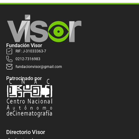
Fundación Visor
RIF: J-31033363-7
0212-7316983
fundacionvisor@gmail.com
Patrocinado por
Directorio Visor