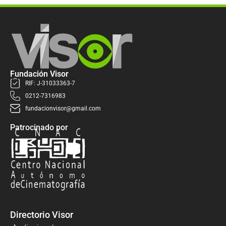
Fundación Visor
RIF: J-31033363-7
0212-7316983
fundacionvisor@gmail.com
Patrocinado por
Directorio Visor