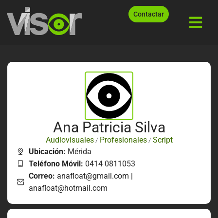
Contactar
Ana Patricia Silva
Audiovisuales
Profesionales
Script
/
/
Ubicación:
Mérida
Teléfono Móvil:
0414 0811053
Correo:
anafloat@gmail.com |
anafloat@hotmail.com