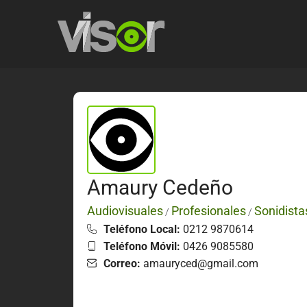
Amaury Cedeño
Audiovisuales
Profesionales
Sonidista
/
/
Teléfono Local:
0212 9870614
Teléfono Móvil:
0426 9085580
Correo:
amauryced@gmail.com