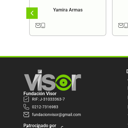
a
Yamira Armas
Fundación Visor
RIF: J-31033363-7
0212-7316983
fundacionvisor@gmail.com
Patrocinado por