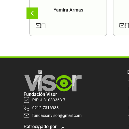
a
Yamira Armas
Fundación Visor
RIF: J-31033363-7
0212-7316983
fundacionvisor@gmail.com
Patrocinado por