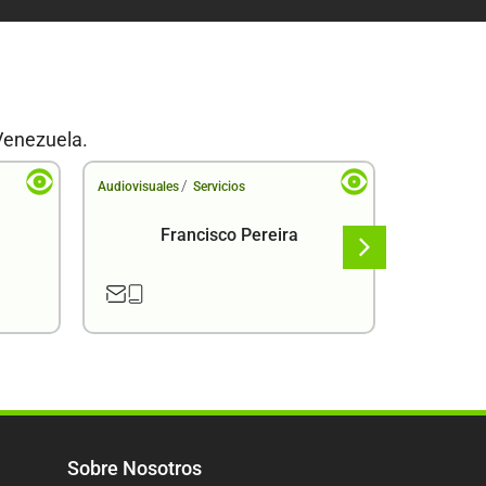
Venezuela.
/
Audiovisuales
Servicios
Audiovisual
Francisco Pereira
F
Sobre Nosotros