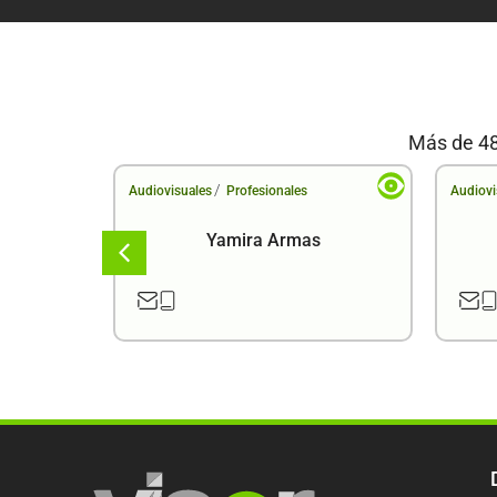
Más de 48
/
Audiovisuales
Profesionales
Audiovi
a
Yamira Armas