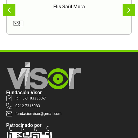
Elis Saúl Mora
Fundación Visor
RIF: J-31033363-7
0212-7316983
fundacionvisor@gmail.com
Patrocinado por