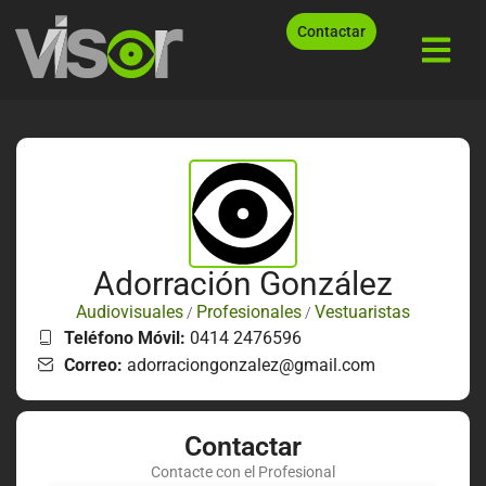
Contactar
Adorración González
Audiovisuales
Profesionales
Vestuaristas
/
/
Teléfono Móvil:
0414 2476596
Correo:
adorraciongonzalez@gmail.com
Contactar
Contacte con el Profesional