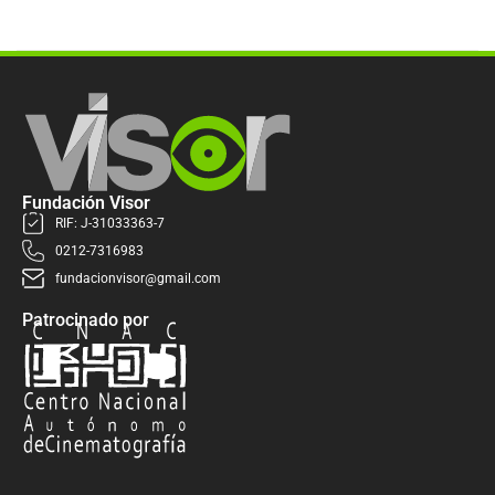
Fundación Visor
RIF: J-31033363-7
0212-7316983
fundacionvisor@gmail.com
Patrocinado por