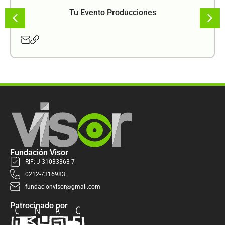
Tu Evento Producciones
Fundación Visor
RIF: J-31033363-7
0212-7316983
fundacionvisor@gmail.com
Patrocinado por