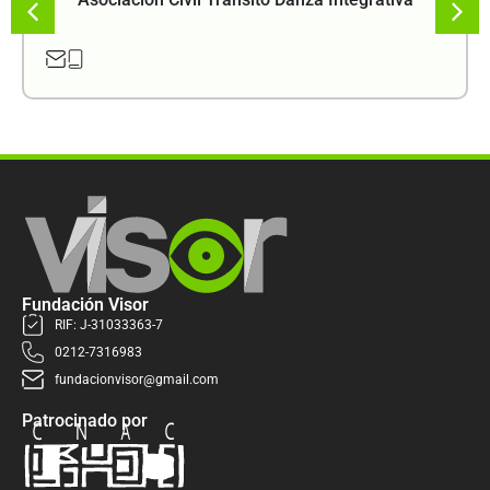
Fundación Visor
RIF: J-31033363-7
0212-7316983
fundacionvisor@gmail.com
Patrocinado por